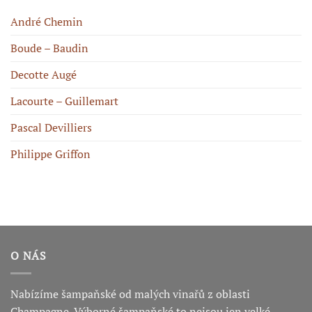
André Chemin
Boude – Baudin
Decotte Augé
Lacourte – Guillemart
Pascal Devilliers
Philippe Griffon
O NÁS
Nabízíme šampaňské od malých vinařů z oblasti
Champagne. Výborné šampaňské to nejsou jen velké