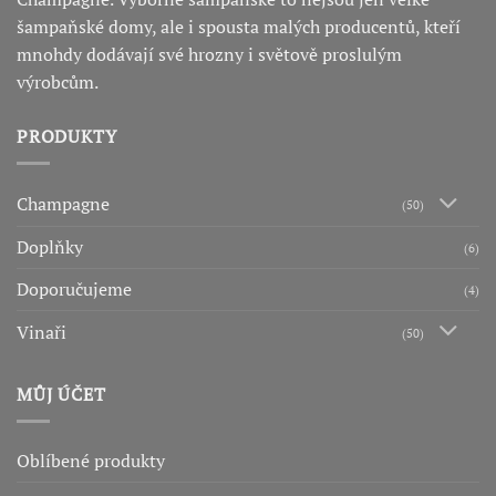
šampaňské domy, ale i spousta malých producentů, kteří
mnohdy dodávají své hrozny i světově proslulým
výrobcům.
PRODUKTY
Champagne
(50)
Doplňky
(6)
Doporučujeme
(4)
Vinaři
(50)
MŮJ ÚČET
Oblíbené produkty