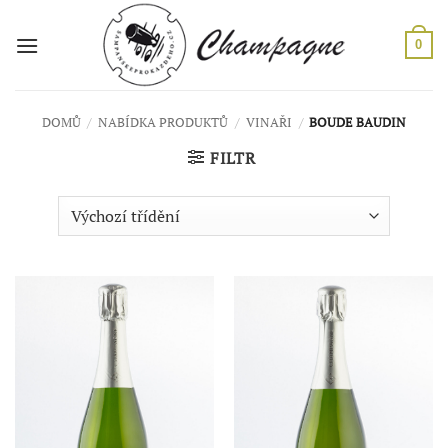
Přeskočit
na
0
obsah
DOMŮ
/
NABÍDKA PRODUKTŮ
/
VINAŘI
/
BOUDE BAUDIN
FILTR