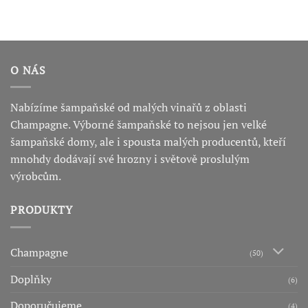
O NÁS
Nabízíme šampaňské od malých vinařů z oblasti
Champagne. Výborné šampaňské to nejsou jen velké
šampaňské domy, ale i spousta malých producentů, kteří
mnohdy dodávají své hrozny i světově proslulým
výrobcům.
PRODUKTY
Champagne
(50)
Doplňky
(6)
Doporučujeme
(4)