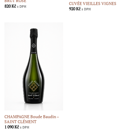
BRUT ROSÉ
CUVÉE VIEILLES VIGNES
820
Kč
s DPH
920
Kč
s DPH
CHAMPAGNE Boude Baudin –
SAINT CLÉMENT
1 090
Kč
s DPH