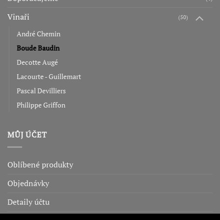
Vinaři
(50)
André Chemin
Boude Baudin
Decotte Augé
Lacourte - Guillemart
Pascal Devilliers
Philippe Griffon
MŮJ ÚČET
Oblíbené produkty
Objednávky
Detaily účtu