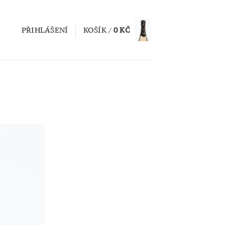
PŘIHLÁŠENÍ
KOŠÍK /
0
KČ