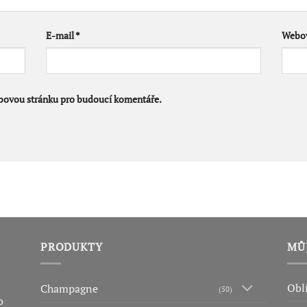
E-mail
*
Webov
ebovou stránku pro budoucí komentáře.
PRODUKTY
MŮ
Obl
Champagne
(50)
o