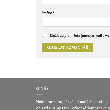
Jméno
*
Uložit do prohlížeče jméno, e-mail a w
O NÁS
Nabízíme šampaňské od malých vinařů z
oblasti Champagne. Výborné šampaňské t