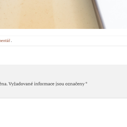
mentář
.
ěna.
Vyžadované informace jsou označeny
*