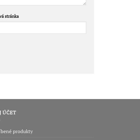
á stránka
J ÚČET
íbené produkty