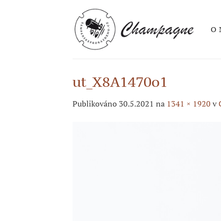
Přeskočit
na
O 
obsah
ut_X8A1470o1
Publikováno
30.5.2021
na
1341 × 1920
v