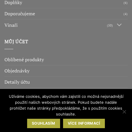
Doplňky
(6)
Doporučujeme
(4)
Vinaři
(50)
MŮJ ÚČET
Oblíbené produkty
Objednávky
Detaily účtu
Adresy
Užíváme cookies, abychom vám zajistili co možná nejsnadnější
použití našich webových stránek. Pokud budete nadále
prohlížet naše stránky předpokládáme, že s použitím cookies
OBCHODNÍ PODMÍNKY
OCHRANA OSOBNÍCH ÚDAJŮ
COOKIES
souhlasíte.
ADMINISTRACE
SOUHLASÍM
VÍCE INFORMACÍ
Copyright © 2MKA équipe s. r. o. 2026. Všechna práva vyhrazena.