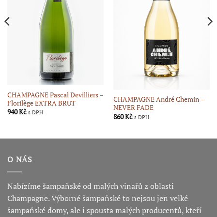
CHAMPAGNE Pascal Devilliers –
CHAMPAGNE André Chemin –
Florilège EXTRA BRUT
NEVER FADE
940
Kč
s DPH
860
Kč
s DPH
O NÁS
Nabízíme šampaňské od malých vinařů z oblasti
Champagne. Výborné šampaňské to nejsou jen velké
šampaňské domy, ale i spousta malých producentů, kteří