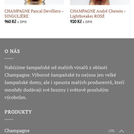
CHAMPAGNE Pascal Devilliers –
CHAMPAGNE André Chemin –
SINGULIÈRE
Lightbreaker ROSÉ
960
Kč
920
Kč
s DPH
s DPH
O NÁS
Nabízíme šampaňské od malých vinařů z oblasti
Champagne. Výborné šampaňské to nejsou jen velké
šampaňské domy, ale i spousta malých producentů, kteří
mnohdy dodávají své hrozny i světově proslulým
výrobcům.
PRODUKTY
Champagne
(50)