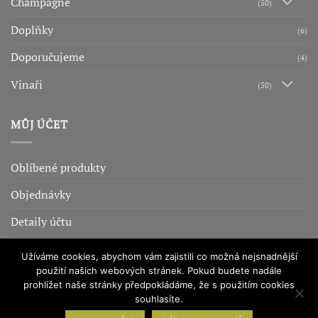
Champagne
(50)
Doplňky
(6)
Doporučujeme
(4)
Vinaři
(50)
MŮJ ÚČET
Oblíbené produkty
Objednávky
Detaily účtu
Adresy
Užíváme cookies, abychom vám zajistili co možná nejsnadnější
použití našich webových stránek. Pokud budete nadále
prohlížet naše stránky předpokládáme, že s použitím cookies
OBCHODNÍ PODMÍNKY
OCHRANA OSOBNÍCH ÚDAJŮ
COOKIES
souhlasíte.
ADMINISTRACE