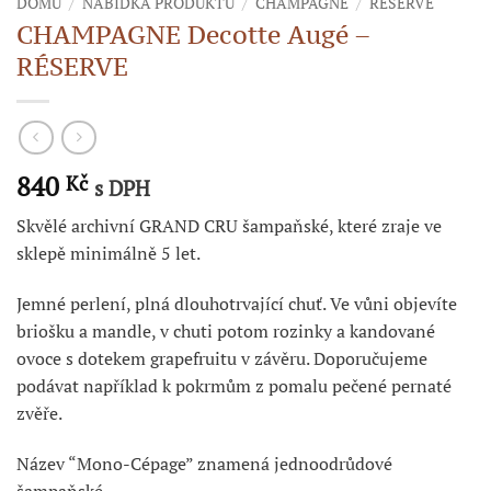
DOMŮ
/
NABÍDKA PRODUKTŮ
/
CHAMPAGNE
/
RÉSERVE
CHAMPAGNE Decotte Augé –
RÉSERVE
840
Kč
s DPH
Skvělé archivní GRAND CRU šampaňské, které zraje ve
sklepě minimálně 5 let.
Jemné perlení, plná dlouhotrvající chuť. Ve vůni objevíte
briošku a mandle, v chuti potom rozinky a kandované
ovoce s dotekem grapefruitu v závěru. Doporučujeme
podávat například k pokrmům z pomalu pečené pernaté
zvěře.
Název “Mono-Cépage” znamená jednoodrůdové
šampaňské.