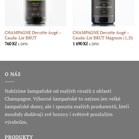
CHAMPAGNE Decotte Augé –
CHAMPAGNE Decotte Augé –
Cauda-Lie BRUT
Cauda-Lie BRUT Magnum (1,5l)
760
Kč
1 690
Kč
s DPH
s DPH
O NÁS
Nabízíme šampaňské od malých vinařů z oblasti
Champagne. Výborné šampaňské to nejsou jen velké
šampaňské domy, ale i spousta malých producentů, kteří
mnohdy dodávají své hrozny i světově proslulým
výrobcům.
PRODUKTY