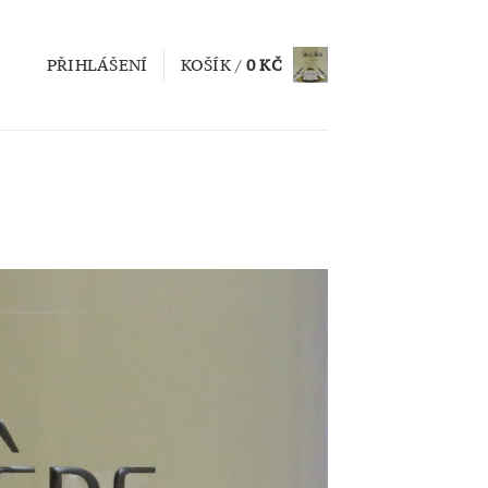
PŘIHLÁŠENÍ
KOŠÍK /
0
KČ