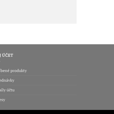
J ÚČET
íbené produkty
ednávky
ily účtu
esy