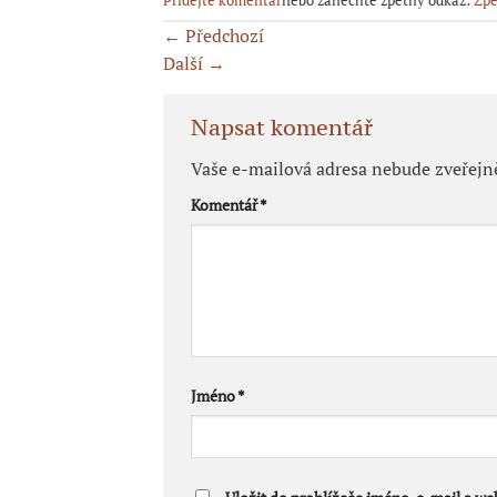
Přidejte komentář
nebo zanechte zpětný odkaz:
Zpě
←
Předchozí
Další
→
Napsat komentář
Vaše e-mailová adresa nebude zveřejn
Komentář
*
Jméno
*