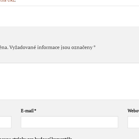
tná URL
.
ěna.
Vyžadované informace jsou označeny
*
E-mail
*
Webov