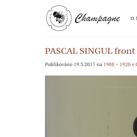
Přeskočit
na
O 
obsah
PASCAL SINGUL front
Publikováno
19.3.2017
na
1908 × 1920
v