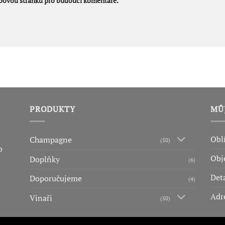
ebovou stránku pro budoucí komentáře.
PRODUKTY
MŮ
Obl
Champagne
(50)
o
Obj
Doplňky
(6)
Deta
Doporučujeme
(4)
Adr
Vinaři
(50)