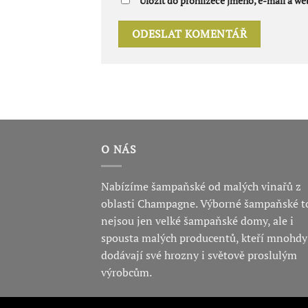
Uložit do prohlížeče jméno, e-mail a w
O NÁS
Nabízíme šampaňské od malých vinařů z
oblasti Champagne. Výborné šampaňské t
nejsou jen velké šampaňské domy, ale i
spousta malých producentů, kteří mnohdy
dodávají své hrozny i světově proslulým
výrobcům.