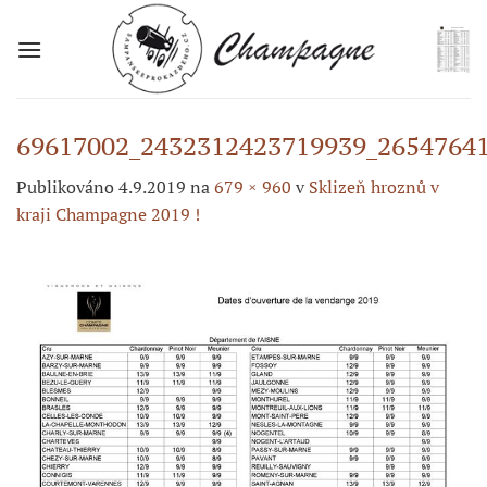
Přeskočit
na
obsah
69617002_2432312423719939_2654764
Publikováno
4.9.2019
na
679 × 960
v
Sklizeň hroznů v
kraji Champagne 2019 !