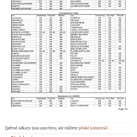
Zpětné odkazy jsou uzavřeny, ale můžete
přidat komentář
.