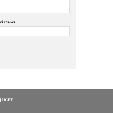
á stránka
J ÚČET