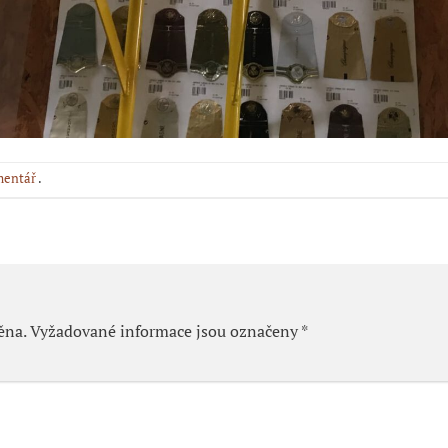
mentář
.
ěna.
Vyžadované informace jsou označeny
*