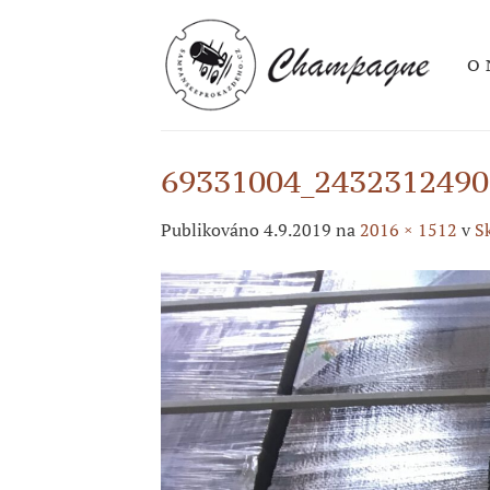
Přeskočit
na
O 
obsah
69331004_2432312490
Publikováno
4.9.2019
na
2016 × 1512
v
S