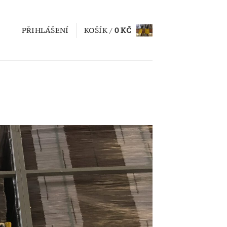
PŘIHLÁŠENÍ
KOŠÍK /
0
KČ