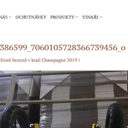
NÁS
OCHUTNÁVKY
PRODUKTY
VINAŘI
386599_7060105728366739456_o
klizeň hroznů v kraji Champagne 2019 !