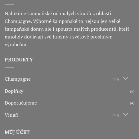
Nabízíme šampaňské od malých vinařů z oblasti
Champagne. Výborné šampaňské to nejsou jen velké
šampaňské domy, ale i spousta malých producentů, kteří
mnohdy dodávají své hrozny i světově proslulým
výrobcům.
PRODUKTY
Champagne
(50)
Doplňky
(6)
Doporučujeme
(4)
Vinaři
(50)
MŮJ ÚČET