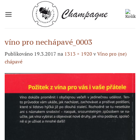
Přeskočit
na
obsah
víno pro nechápavé_0003
Publikováno
19.3.2017
na
1313 × 1920
v
Víno pro (ne)
chápavé