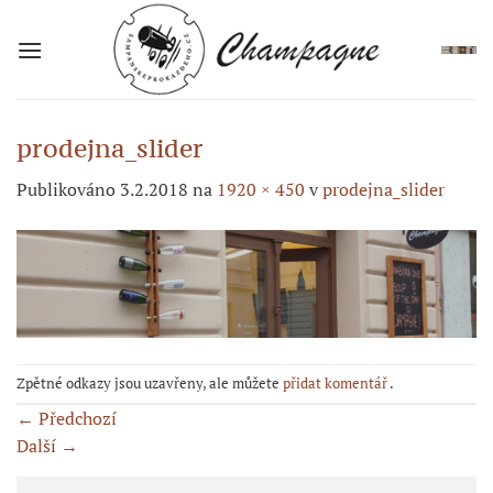
Přeskočit
na
obsah
prodejna_slider
Publikováno
3.2.2018
na
1920 × 450
v
prodejna_slider
Zpětné odkazy jsou uzavřeny, ale můžete
přidat komentář
.
←
Předchozí
Další
→