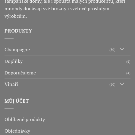
šampaňské domy, ale i spousta malých producentů, kteří
mnohdy dodávají své hrozny i světově proslulým
výrobcům.
PRODUKTY
Champagne
(50)
Doplňky
(6)
Doporučujeme
(4)
Vinaři
(50)
MŮJ ÚČET
Oblíbené produkty
Objednávky