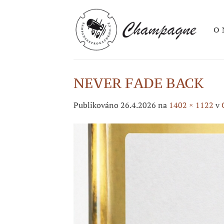
Přeskočit
na
O 
obsah
NEVER FADE BACK
Publikováno
26.4.2026
na
1402 × 1122
v