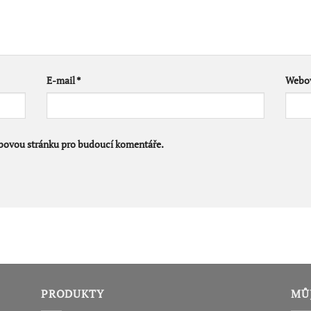
E-mail
*
Webov
ebovou stránku pro budoucí komentáře.
PRODUKTY
MŮ