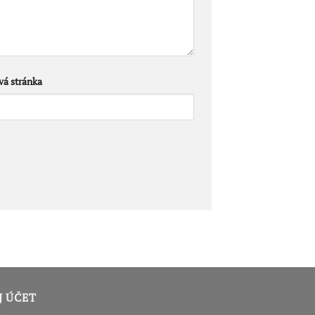
á stránka
J ÚČET