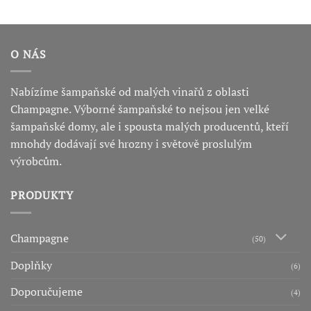
O NÁS
Nabízíme šampaňské od malých vinařů z oblasti
Champagne. Výborné šampaňské to nejsou jen velké
šampaňské domy, ale i spousta malých producentů, kteří
mnohdy dodávají své hrozny i světově proslulým
výrobcům.
PRODUKTY
Champagne
(50)
Doplňky
(6)
Doporučujeme
(4)