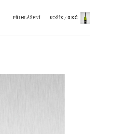
PŘIHLÁŠENÍ
KOŠÍK /
0
KČ