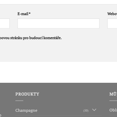
E-mail
*
Webov
ebovou stránku pro budoucí komentáře.
PRODUKTY
MŮ
Obl
Champagne
(50)
o