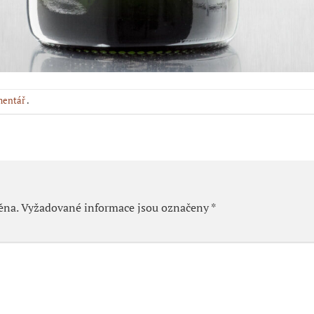
mentář
.
ěna.
Vyžadované informace jsou označeny
*