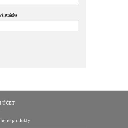
á stránka
J ÚČET
íbené produkty