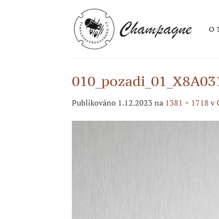
Přeskočit
na
O 
obsah
010_pozadi_01_X8A03
Publikováno
1.12.2023
na
1381 × 1718
v