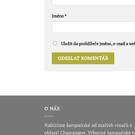
Jméno
*
Uložit do prohlížeče jméno, e-mail a w
O NÁS
Nabízíme šampaňské od malých vinařů z
oblasti Champagne. Výborné šampaňské t