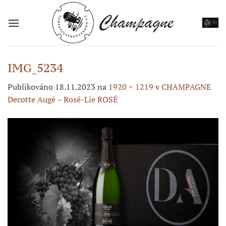
Přeskočit
na
obsah
IMG_5234
Publikováno
18.11.2023
na
1920 × 1219
v
CHAMPAGNE
Decotte Augé – Rosé-Lie ROSÉ