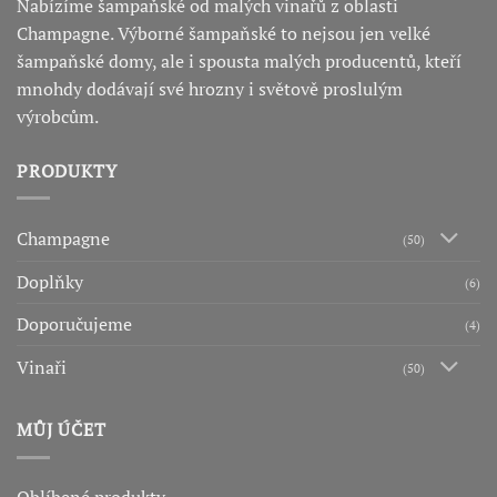
Nabízíme šampaňské od malých vinařů z oblasti
Champagne. Výborné šampaňské to nejsou jen velké
šampaňské domy, ale i spousta malých producentů, kteří
mnohdy dodávají své hrozny i světově proslulým
výrobcům.
PRODUKTY
Champagne
(50)
Doplňky
(6)
Doporučujeme
(4)
Vinaři
(50)
MŮJ ÚČET
Oblíbené produkty