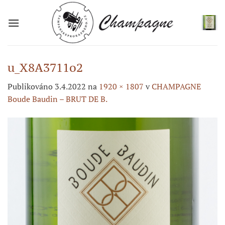
Přeskočit
na
obsah
u_X8A3711o2
Publikováno
3.4.2022
na
1920 × 1807
v
CHAMPAGNE
Boude Baudin – BRUT DE B.