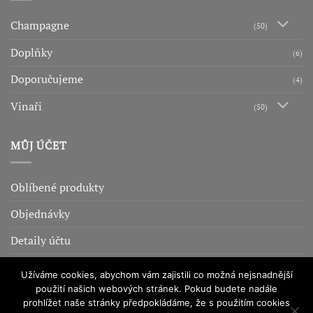
Champagne
(50)
Doplňky
(6)
Doporučujeme
(4)
Vinaři
(50)
MŮJ ÚČET
Oblíbené produkty
Objednávky
Detaily účtu
Adresy
Užíváme cookies, abychom vám zajistili co možná nejsnadnější
použití našich webových stránek. Pokud budete nadále
prohlížet naše stránky předpokládáme, že s použitím cookies