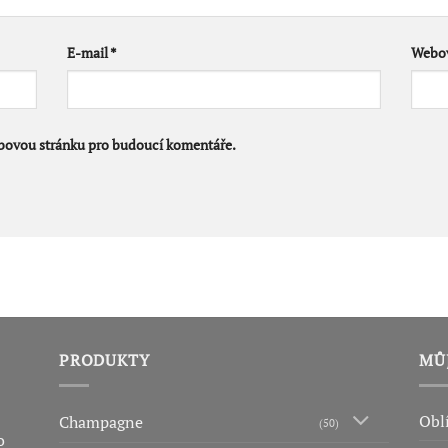
E-mail
*
Webov
ebovou stránku pro budoucí komentáře.
PRODUKTY
MŮ
Obl
Champagne
(50)
o