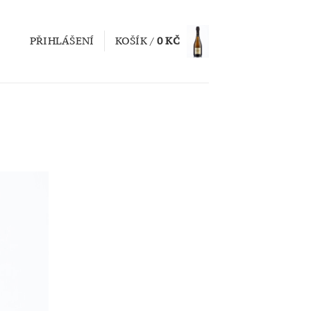
PŘIHLÁŠENÍ
KOŠÍK /
0
KČ