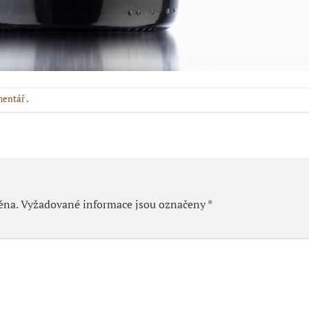
mentář
.
ěna.
Vyžadované informace jsou označeny
*