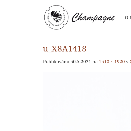
Přeskočit
na
O 
obsah
u_X8A1418
Publikováno
30.5.2021
na
1310 × 1920
v