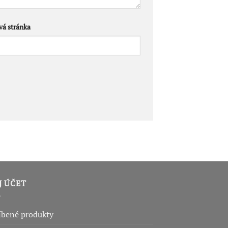
á stránka
J ÚČET
íbené produkty