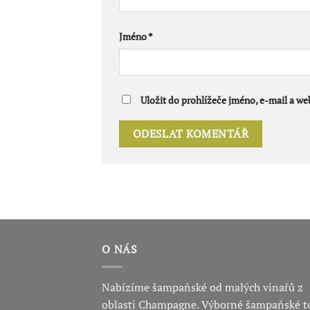
Jméno
*
Uložit do prohlížeče jméno, e-mail a w
O NÁS
Nabízíme šampaňské od malých vinařů z
oblasti Champagne. Výborné šampaňské t