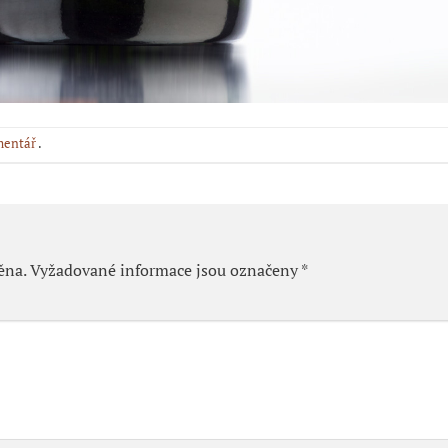
mentář
.
ěna.
Vyžadované informace jsou označeny
*