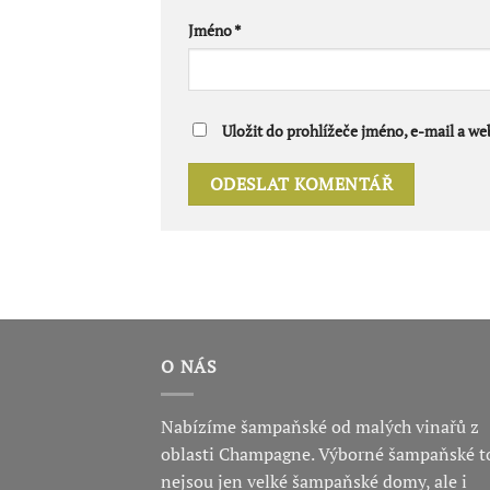
Jméno
*
Uložit do prohlížeče jméno, e-mail a w
O NÁS
Nabízíme šampaňské od malých vinařů z
oblasti Champagne. Výborné šampaňské t
nejsou jen velké šampaňské domy, ale i