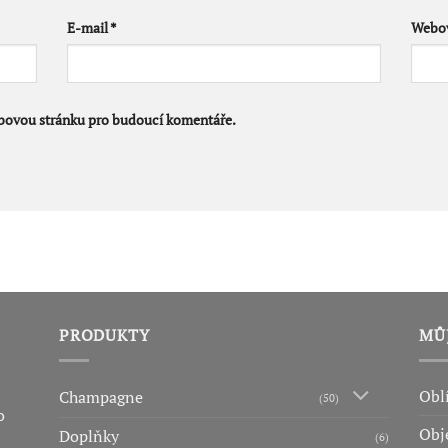
E-mail
*
Webov
ebovou stránku pro budoucí komentáře.
PRODUKTY
MŮ
Obl
Champagne
(50)
o
Obj
Doplňky
(6)