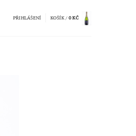
PŘIHLÁŠENÍ
KOŠÍK /
0
KČ