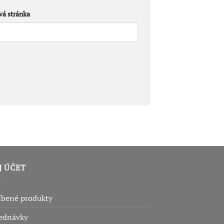
á stránka
J ÚČET
íbené produkty
ednávky