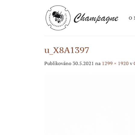
Přeskočit
na
O 
obsah
u_X8A1397
Publikováno
30.5.2021
na
1299 × 1920
v