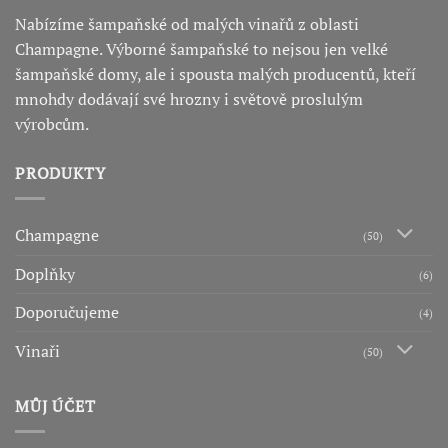
Nabízíme šampaňské od malých vinařů z oblasti
Champagne. Výborné šampaňské to nejsou jen velké
šampaňské domy, ale i spousta malých producentů, kteří
mnohdy dodávají své hrozny i světově proslulým
výrobcům.
PRODUKTY
Champagne
(50)
Doplňky
(6)
Doporučujeme
(4)
Vinaři
(50)
MŮJ ÚČET