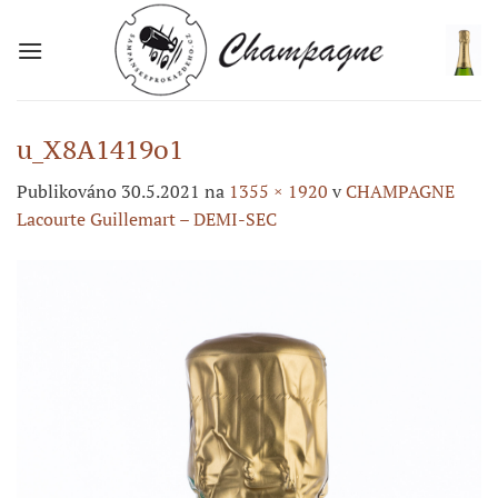
Přeskočit
na
obsah
u_X8A1419o1
Publikováno
30.5.2021
na
1355 × 1920
v
CHAMPAGNE
Lacourte Guillemart – DEMI-SEC