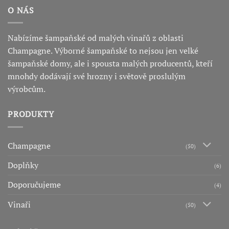
O NÁS
Nabízíme šampaňské od malých vinařů z oblasti
Champagne. Výborné šampaňské to nejsou jen velké
šampaňské domy, ale i spousta malých producentů, kteří
mnohdy dodávají své hrozny i světově proslulým
výrobcům.
PRODUKTY
Champagne
(50)
Doplňky
(6)
Doporučujeme
(4)
Vinaři
(50)