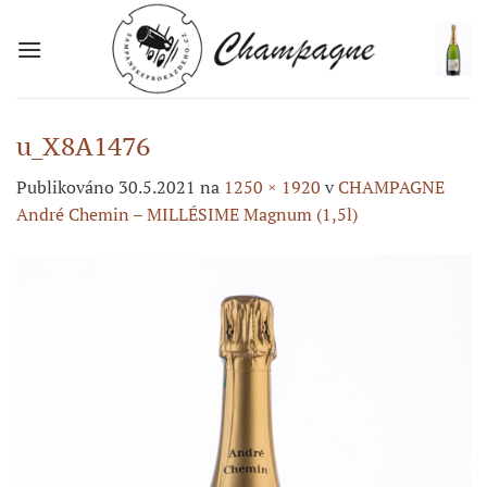
Přeskočit
na
obsah
u_X8A1476
Publikováno
30.5.2021
na
1250 × 1920
v
CHAMPAGNE
André Chemin – MILLÉSIME Magnum (1,5l)