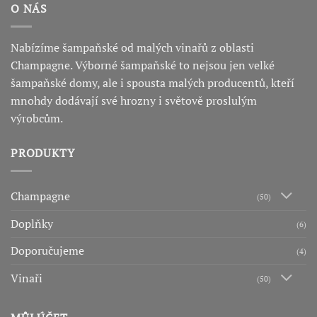
O NÁS
Nabízíme šampaňské od malých vinařů z oblasti
Champagne. Výborné šampaňské to nejsou jen velké
šampaňské domy, ale i spousta malých producentů, kteří
mnohdy dodávají své hrozny i světově proslulým
výrobcům.
PRODUKTY
Champagne
(50)
Doplňky
(6)
Doporučujeme
(4)
Vinaři
(50)