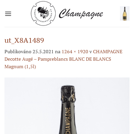
Přeskočit
na
obsah
ut_X8A1489
Publikováno
25.5.2021
na
1264 × 1920
v
CHAMPAGNE
Decotte Augé – Pampreblancs BLANC DE BLANCS
Magnum (1,5l)