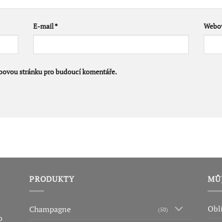
E-mail
*
Webov
ebovou stránku pro budoucí komentáře.
PRODUKTY
MŮ
Obl
Champagne
(50)
o