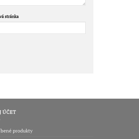
á stránka
J ÚČET
íbené produkty