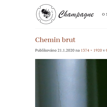
Přeskočit
na
O 
obsah
Chemin brut
Publikováno
21.1.2020
na
1374 × 1920
v