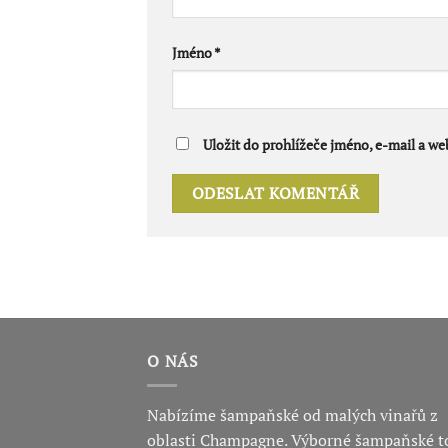
Jméno
*
Uložit do prohlížeče jméno, e-mail a w
O NÁS
Nabízíme šampaňské od malých vinařů z
oblasti Champagne. Výborné šampaňské t