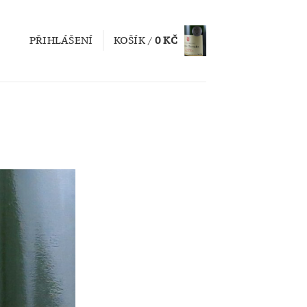
PŘIHLÁŠENÍ
KOŠÍK /
0
KČ