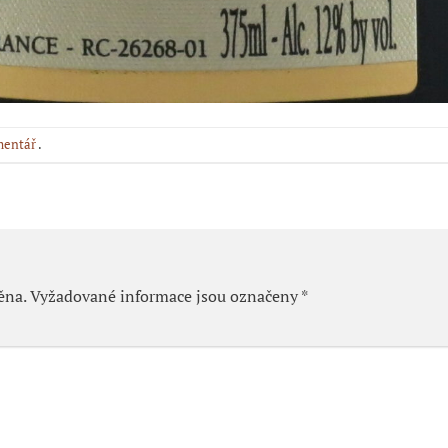
mentář
.
ěna.
Vyžadované informace jsou označeny
*