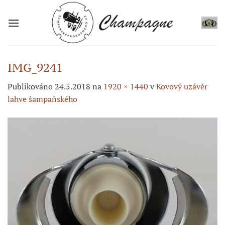
Přeskočit
na
obsah
IMG_9241
Publikováno
24.5.2018
na
1920 × 1440
v
Kovový uzávěr
lahve šampaňského