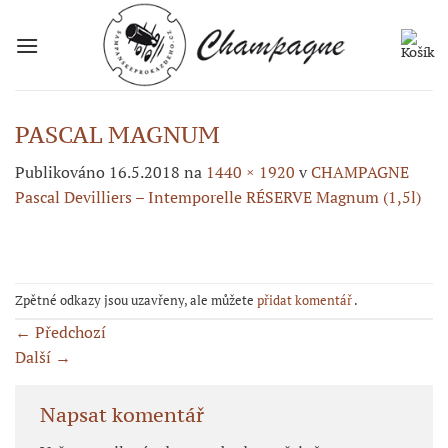
Přeskočit
na
obsah
PASCAL MAGNUM
Publikováno
16.5.2018
na
1440 × 1920
v
CHAMPAGNE
Pascal Devilliers – Intemporelle RÉSERVE Magnum (1,5l)
Zpětné odkazy jsou uzavřeny, ale můžete
přidat komentář
.
←
Předchozí
Další
→
Napsat komentář