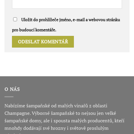
Uložit do prohlížeče jméno, e-mail a webovou stránku
pro budoucí komentáře.
O NÁS
Nabízíme šampaňské od malých vinařů z oblasti
Champagne. Výborné šampaňské to nejsou jen velké
šampaňské domy, ale i spousta malých producentů, kteří
mnohdy dodávají své hrozny i světově proslulým