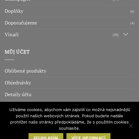
Doplňky
(6)
Doporučujeme
(4)
Vinaři
(50)
MŮJ ÚČET
Oblíbené produkty
Objednávky
Detaily účtu
Adresy
Užíváme cookies, abychom vám zajistili co možná nejsnadnější
použití našich webových stránek. Pokud budete nadále
prohlížet naše stránky předpokládáme, že s použitím cookies
OBCHODNÍ PODMÍNKY
OCHRANA OSOBNÍCH ÚDAJŮ
COOKIES
souhlasíte.
ADMINISTRACE
SOUHLASÍM
VÍCE INFORMACÍ