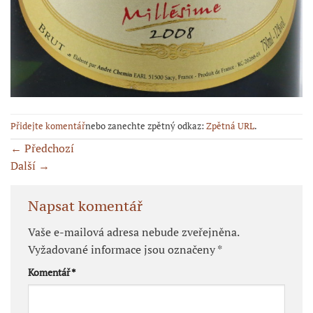
Přidejte komentář
nebo zanechte zpětný odkaz:
Zpětná URL
.
←
Předchozí
Další
→
Napsat komentář
Vaše e-mailová adresa nebude zveřejněna.
Vyžadované informace jsou označeny
*
Komentář
*