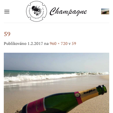
Přeskočit
na
obsah
59
Publikováno
1.2.2017
na
960 × 720
v
59