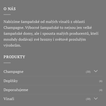
O NÁS
Nabízíme šampaňské od malých vinařů z oblasti
Champagne. Výborné šampaňské to nejsou jen velké
šampaňské domy, ale i spousta malých producentů, kteří
mnohdy dodávají své hrozny i světově proslulým
výrobcům.
PRODUKTY
Champagne
(50)
Doplňky
(6)
Doporučujeme
(4)
Vinaři
(50)