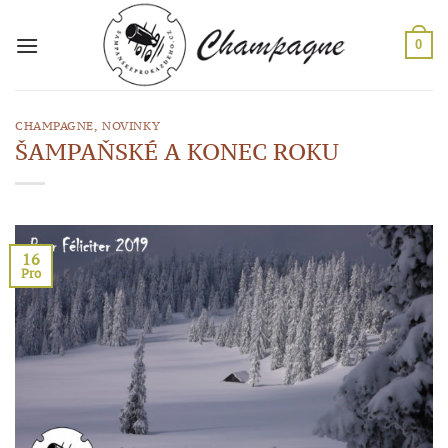
Přeskočit
na
0
obsah
CHAMPAGNE
,
NOVINKY
ŠAMPAŇSKÉ A KONEC ROKU
16
Pro