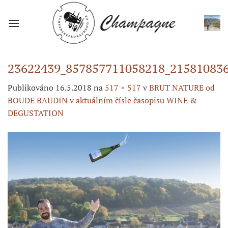
Přeskočit
na
obsah
23622439_857857711058218_21581083
Publikováno
16.5.2018
na
517 × 517
v
BRUT NATURE od
BOUDE BAUDIN v aktuálním čísle časopisu WINE &
DEGUSTATION