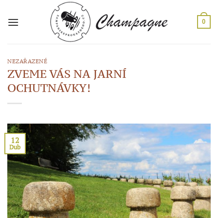
Přeskočit
na
0
obsah
NEZAŘAZENÉ
ZVEME VÁS NA JARNÍ
OCHUTNÁVKY!
12
Dub