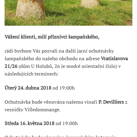
Vážení klienti, milí příznivci šampaňského,
rádi bychom Vás pozvali na další jarní ochutnávky
šampaňského do našeho obchodu na adrese
Vratislavova
21/26
(dům U Holubů, 26 je modré orientační číslo) v
následujících termínech:
Úterý 24. dubna 2018
od 19:00h
Ochutnávka bude věnována našemu vinaři
P. Devilliers
z
vesničky Villedommange.
Středa 16. května 2018
od 19:00h