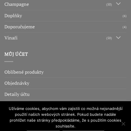
Champagne
(50)
Doplňky
(6)
Doporučujeme
(4)
Vinaři
(50)
MŮJ ÚČET
Oblíbené produkty
Objednávky
Detaily účtu
Adresy
Užíváme cookies, abychom vám zajistili co možná nejsnadnější
použití našich webových stránek. Pokud budete nadále
prohlížet naše stránky předpokládáme, že s použitím cookies
OBCHODNÍ PODMÍNKY
OCHRANA OSOBNÍCH ÚDAJŮ
COOKIES
souhlasíte.
ADMINISTRACE