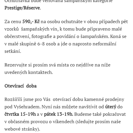
Ochutnávka bude věnována šampaňským kategorie
Prestige/Réserve
.
Za cenu
590,- Kč
na osobu ochutnáte v obou případech pět
vzorků šampaňských vín, k tomu bude připraveno malé
občerstvení, fotografie a povídání o šampaňském. Koná se
v malé skupině 6-8 osob a jde o naprosto neformální
setkání.
Rezervujte si prosím svá místa co nejdříve na níže
uvedených kontaktech.
Otevírací doba
Rozšířili jsme pro Vás otevírací dobu kamenné prodejny
pod Vyšehradem. Nyní nás můžete navštívit od
úterý
do
čtvrtka
15-19h
a v
pátek
13-19h
. Budeme také pokračovat
v občasném provozu o víkendech (sledujte prosím naše
webové stránky).