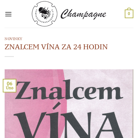
Přeskočit
na
0
obsah
NOVINKY
ZNALCEM VÍNA ZA 24 HODIN
06
Úno