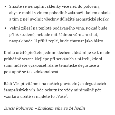
Snažte se nenaplnit sklenky více než do poloviny,
abyste mohli s vínem pohodlně zakroužit kolem dokola
a tím z něj uvolnit všechny důležité aromatické složky.
Velmi záleží na teplotě podávaného vína. Pokud bude
příliš studené, nebude mít žádnou vůni ani chuť,
naopak bude-li příliš teplé, bude chutnat jako bláto.
Knihu určitě přečtete jedním dechem. Ideální je se k ní ale
průběžně vracet. Nejlépe při setkáních s přáteli, kde si
sami můžete vyzkoušet různé tematické degustace a
postupně se tak zdokonalovat.
Rádi Vás přivítáme i na našich pravidelných degustacích
šampaňských vín, kde ochutnáte vždy minimálně pět
vzorků a určitě si najdete to „Vaše“.
Jancis Robinson – Znalcem vína za 24 hodin