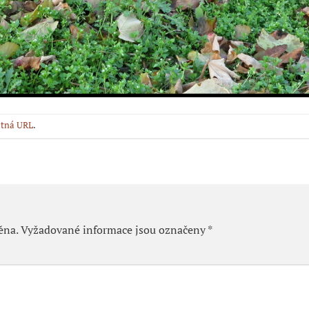
tná URL
.
ěna.
Vyžadované informace jsou označeny
*