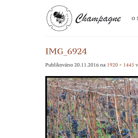
Přeskočit
na
O 
obsah
IMG_6924
Publikováno
20.11.2016
na
1920 × 1445