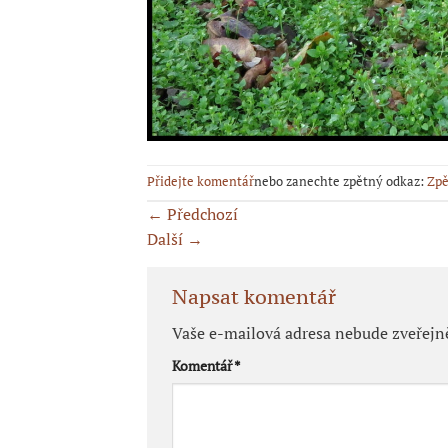
Přidejte komentář
nebo zanechte zpětný odkaz:
Zpě
←
Předchozí
Další
→
Napsat komentář
Vaše e-mailová adresa nebude zveřejn
Komentář
*