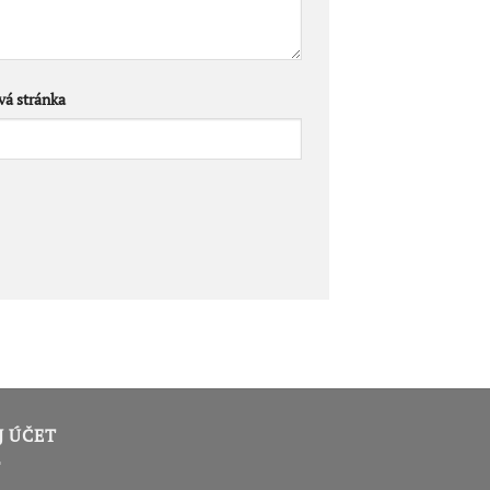
á stránka
J ÚČET