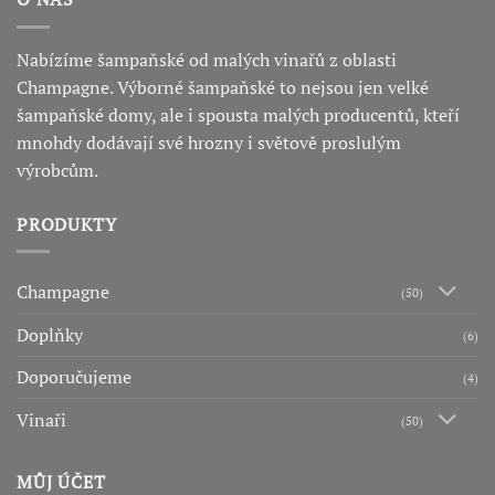
Nabízíme šampaňské od malých vinařů z oblasti
Champagne. Výborné šampaňské to nejsou jen velké
šampaňské domy, ale i spousta malých producentů, kteří
mnohdy dodávají své hrozny i světově proslulým
výrobcům.
PRODUKTY
Champagne
(50)
Doplňky
(6)
Doporučujeme
(4)
Vinaři
(50)
MŮJ ÚČET