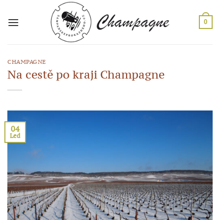
Přeskočit
na
0
obsah
CHAMPAGNE
Na cestě po kraji Champagne
04
Led