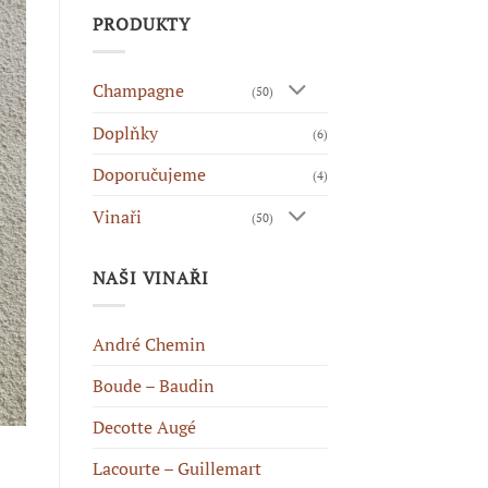
PRODUKTY
Champagne
(50)
Doplňky
(6)
Doporučujeme
(4)
Vinaři
(50)
NAŠI VINAŘI
André Chemin
Boude – Baudin
Decotte Augé
Lacourte – Guillemart